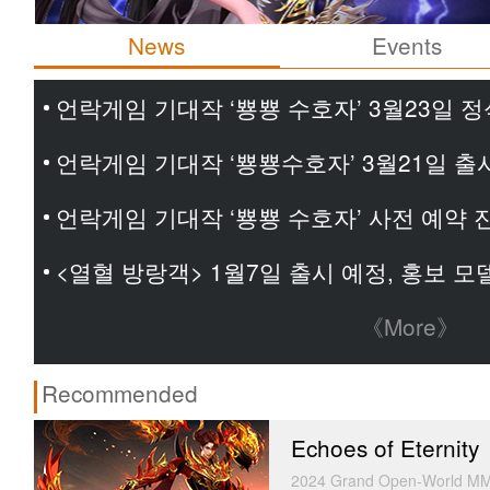
News
Events
언락게임 기대작 ‘뿅뿅 수호자’ 3월23일 정
언락게임 기대작 ‘뿅뿅수호자’ 3월21일 출
언락게임 기대작 ‘뿅뿅 수호자’ 사전 예약 
<열혈 방랑객> 1월7일 출시 예정, 홍보 
《More》
Recommended
Echoes of Eternity
2024 Grand Open-World MM