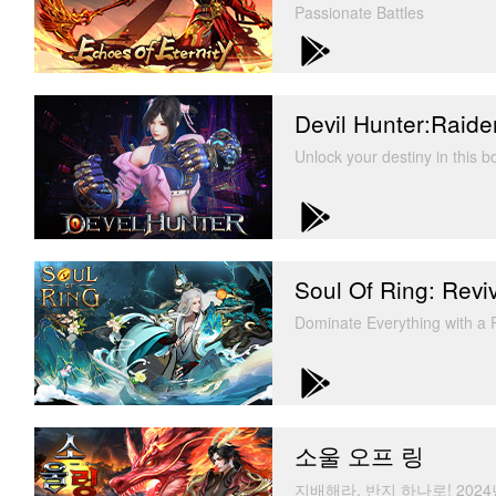
Passionate Battles
Devil Hunter:Raide
Unlock your destiny in this 
Soul Of Ring: Revi
Dominate Everything with 
소울 오프 링
지배해라, 반지 하나로! 202