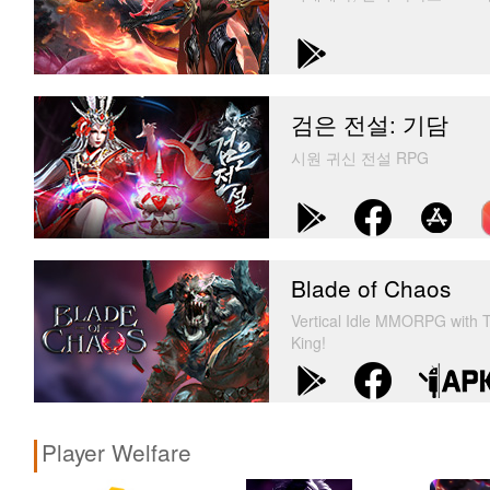
검은 전설: 기담
시원 귀신 전설 RPG
Blade of Chaos
Vertical Idle MMORPG with T
King!
Player Welfare