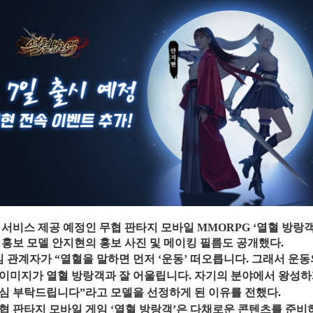
서비스
제공
예정인
무협
판타지
모바일
MMORPG ‘
열혈
방랑
홍보
모델
안지현의
홍보
사진
및
메이킹
필름도
공개했다
.
임
관계자가
“열혈
을
말
하면
먼저
‘
운동
’
떠오릅니다
. 그래서
운동
이미지가
열혈
방랑객과
잘
어울립니다
. 자기의 분야에서
왕성하
심
부탁드
립니다
”라고 모델을 선정하게 된 이유를 전했다.
무협 판타지 모바일 게임
‘
열혈
방랑객
’
은
다채로운
콘텐츠를
준비