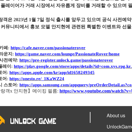
플레이어가
거래
시장에서
자유롭게
장비를
거래할
수
있으며
랑객은
2023년 1월
7
일
정식
출시를
앞두고
있으며
공식
사전예약
커뮤니티에서
홍보
모델
안지현에
관련된
특별한
이벤트와
선물
카페
:
https://cafe.naver.com/passionaterover
라운지
:
https://game.naver.com/lounge/PassionateRover/home
사전예약
:
https://pre-register.unlock.game/passionaterover
플레이
:
https://play.google.com/store/apps/details?id=com.xys.rpg.kr
토어
:
https://apps.apple.com/kr/app/id1658249345
토어
:
https://onesto.re/_1KaWZ24
시
스토어
:
https://apps.samsung.com/appquery/preOrderDetail.as?c
방랑객
x 안지현】메이킹 필름:
https://www.youtube.com/watch?
About us
UnlockGame