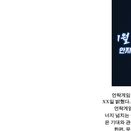
언락게임
XX
일
밝혔다
.
언락게
너지
넘치는
은
기대와
관
한편
, 