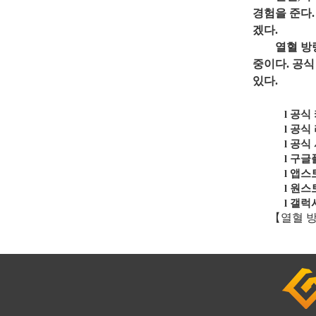
경험을
준다
.
겠다
.
열혈
방
중이다
.
공식
있다
.
l
공식
l
공식
l
공식
l
구글
l
앱스
l
원스
l
갤럭
【열혈