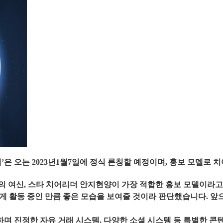
객
’
은
오는
2023년1월7일에 정식 론칭할 예정이며,
홍보
모델로
치
의
여신
,
스타
치어리더
안지현
양이
가장
적합한
홍보
모델이라고
게
활동
중인
만큼
좋은
모습을
보여줄
것이라
판단했
습니다
. 
하며
진정한
자유
거래
시스템
, 다양한 소셜 시스템
등
특별한
콘