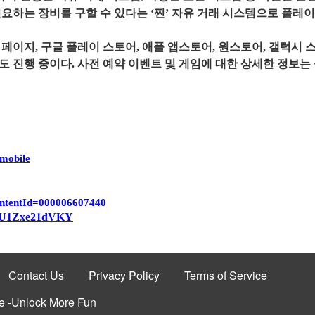
필요하는
장비를
구할
수
있다는
‘
찐
’
자유
거래
시스템으로
플레이
페이지
, 구글 플레이 스토어, 애플 앱스토어, 원스토어, 갤럭시 
도
진행
중이다
.
사전
예약
이벤트
및
게임에
대한
상세한
정보는
.mobile
ontentId=000006607440
v=U1Zxe21dVKY
Contact Us
Privacy Policy
Terms of Service
 -Unlock More Fun