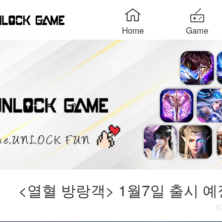
Home
Game
<열혈 방랑객> 1월7일 출시 
2