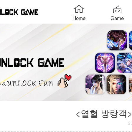
Home
Game
<열혈 방랑객>
2