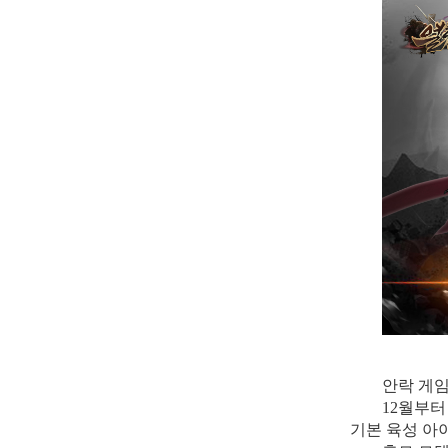
안락
게
12월부터
기본 육성 아