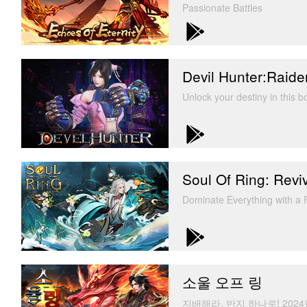
Passionate Battles
Devil Hunter:Raide
Unlock your destiny in this 
Soul Of Ring: Revi
Dominate Everything with 
소울 오프 링
지배해라, 반지 하나로! 202