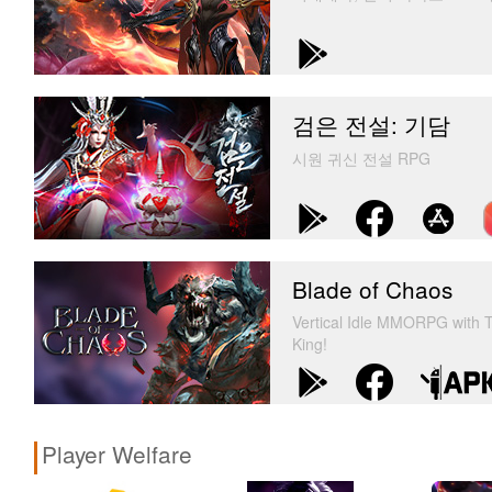
검은 전설: 기담
시원 귀신 전설 RPG
Blade of Chaos
Vertical Idle MMORPG with T
King!
Player Welfare