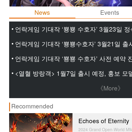
News
Events
언락게임 기대작 ‘뿅뿅 수호자’ 3월23일 정
언락게임 기대작 ‘뿅뿅수호자’ 3월21일 출
언락게임 기대작 ‘뿅뿅 수호자’ 사전 예약 
<열혈 방랑객> 1월7일 출시 예정, 홍보 
《More》
Recommended
Echoes of Eternity
2024 Grand Open-World MM