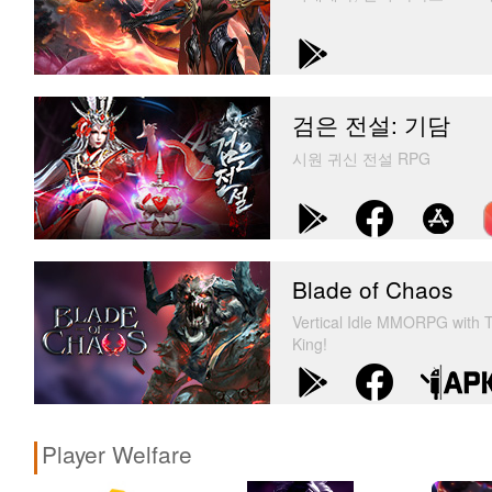
검은 전설: 기담
시원 귀신 전설 RPG
Blade of Chaos
Vertical Idle MMORPG with T
King!
Player Welfare