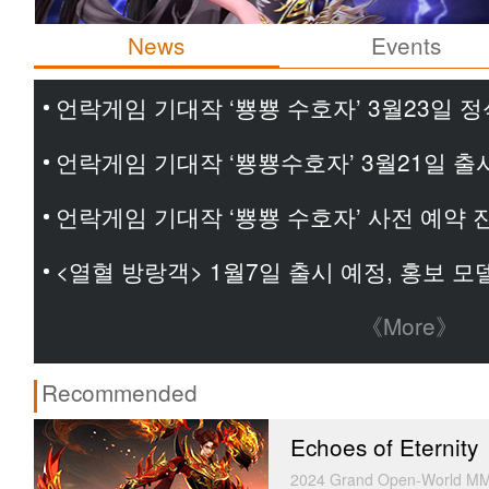
News
Events
언락게임 기대작 ‘뿅뿅 수호자’ 3월23일 정
언락게임 기대작 ‘뿅뿅수호자’ 3월21일 출
언락게임 기대작 ‘뿅뿅 수호자’ 사전 예약 
<열혈 방랑객> 1월7일 출시 예정, 홍보 
《More》
Recommended
Echoes of Eternity
2024 Grand Open-World MM