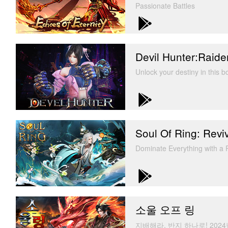
Passionate Battles
Devil Hunter:Raide
Unlock your destiny in this 
Soul Of Ring: Revi
Dominate Everything with 
소울 오프 링
지배해라, 반지 하나로! 202