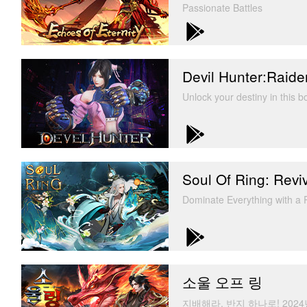
Passionate Battles
Devil Hunter:Raide
Unlock your destiny in this 
Soul Of Ring: Revi
Dominate Everything with 
소울 오프 링
지배해라, 반지 하나로! 202