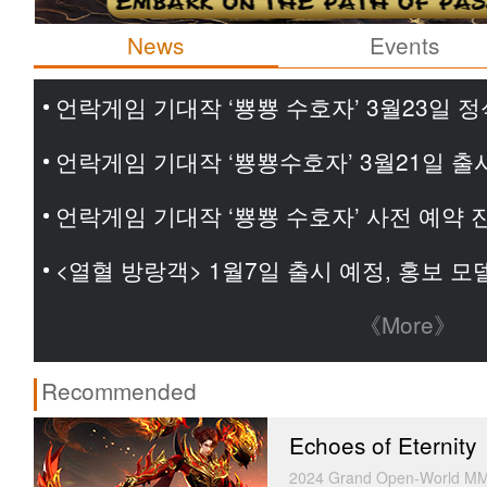
News
Events
언락게임 기대작 ‘뿅뿅 수호자’ 3월23일 정
언락게임 기대작 ‘뿅뿅수호자’ 3월21일 출
언락게임 기대작 ‘뿅뿅 수호자’ 사전 예약 
<열혈 방랑객> 1월7일 출시 예정, 홍보 
《More》
Recommended
Echoes of Eternity
2024 Grand Open-World MM